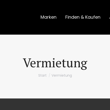
Marken
Finden & Kaufen
Vermietung
Sie befinden sich hier:
Start
Vermietung