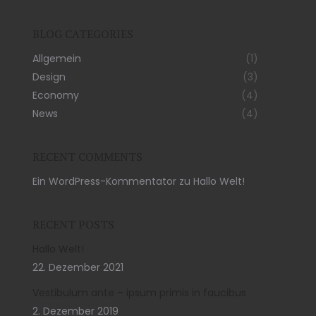
BLOG CATEGORIES
Allgemein
(1)
Design
(3)
Economy
(4)
News
(4)
RECENT COMMENTS
Ein WordPress-Kommentator
zu
Hallo Welt!
RECENT POSTS
Hallo Welt!
22. Dezember 2021
Vestibulum ante – ipsum primis in faucibus
2. Dezember 2019